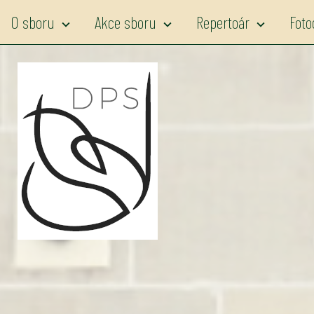
O sboru
Akce sboru
Repertoár
Foto
expand_more
expand_more
expand_more