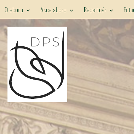
O sboru
Akce sboru
Repertoár
Foto
expand_more
expand_more
expand_more