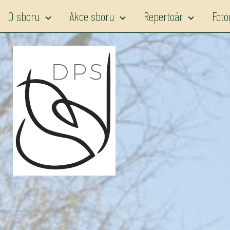
O sboru
Akce sboru
Repertoár
Foto
expand_more
expand_more
expand_more